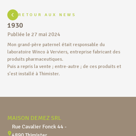
RETOUR AUX NEWS
1930
Publiée le
27 mai 2024
Mon grand-père paternel était responsable du
laboratoire Winco à Verviers, entreprise fabricant des
produits pharmaceutiques.
Puis a repris la vente ; entre-autre ; de ces produits et
s’est installé à Thimister.
Pied de page
MAISON DEMEZ SRL
Rue Cavalier Fonck 44 -
4890 Thimister