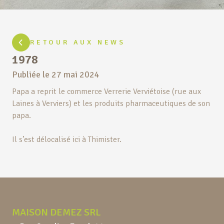
RETOUR AUX NEWS
1978
Publiée le
27 mai 2024
Papa a reprit le commerce Verrerie Verviétoise (rue aux
Laines à Verviers) et les produits pharmaceutiques de son
papa.
Il s’est délocalisé ici à Thimister.
Pied de page
MAISON DEMEZ SRL