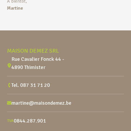
À bientôt,
Martine
Pied de page
MAISON DEMEZ SRL
Rue Cavalier Fonck 44 -
4890 Thimister
Tel.
087 31 71 20
martine@maisondemez.be
0844.287.901
TVA