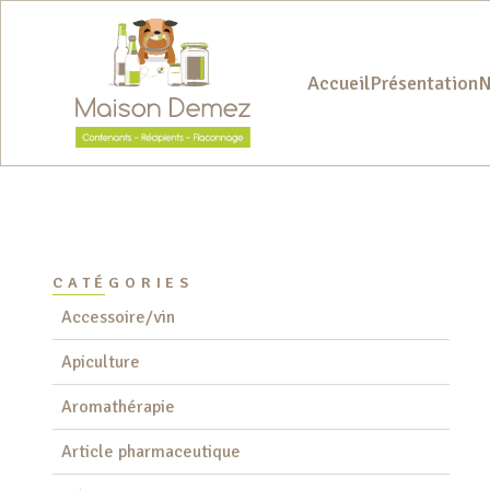
Accueil
Présentation
N
Filtres
Fermer les filtres
CATÉGORIES
Accessoire/vin
Apiculture
Aromathérapie
Article pharmaceutique