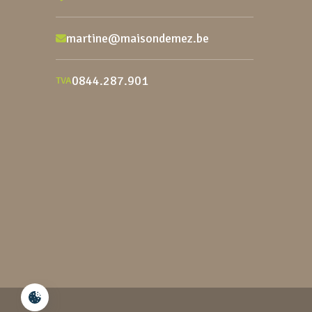
martine@maisondemez.be
0844.287.901
TVA