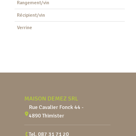
Rangement/vin
Récipient/vin
Verrine
Pied de page
MAISON DEMEZ SRL
Rue Cavalier Fonck 44 -
4890 Thimister
Tel.
087 31 71 20