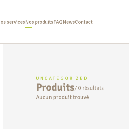
os services
Nos produits
FAQ
News
Contact
UNCATEGORIZED
Produits
/
0
résultats
Résultats
Aucun produit trouvé