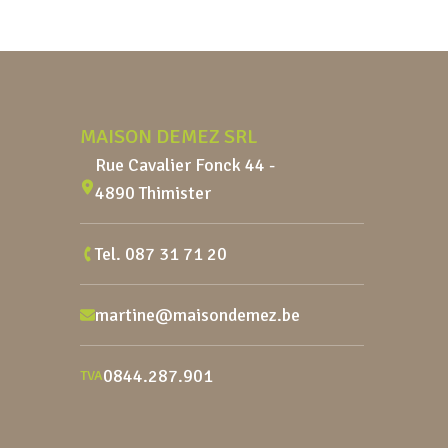
Pied de page
MAISON DEMEZ SRL
Rue Cavalier Fonck 44 -
4890 Thimister
Tel.
087 31 71 20
martine@maisondemez.be
0844.287.901
TVA