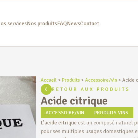
os services
Nos produits
FAQ
News
Contact
Accueil
>
Produits
>
Accessoire/vin
>
Acide c
RETOUR AUX PRODUITS
Acide citrique
ACCESSOIRE/VIN
PRODUITS VINS
L’acide citrique
est un composé naturel p
pour ses multiples usages domestiques et 