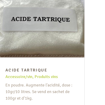
ACIDE TARTRIQUE
Accessoire/vin
,
Produits vins
AN
En poudre. Augmente l’acidité, dose :
Acc
10gr/10 litres. Se vend en sachet de
100gr et d’1kg.
De 