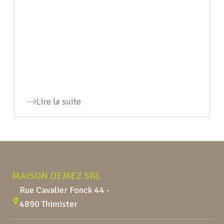
Lire la suite
Pied de page
MAISON DEMEZ SRL
Rue Cavalier Fonck 44 -
4890 Thimister