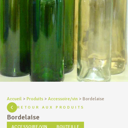
Accueil
>
Produits
>
Accessoire/vin
>
Bordelaise
RETOUR AUX PRODUITS
Bordelaise
ACCESSOIRE/VIN
BOUTEILLE