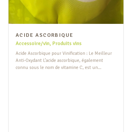
ACIDE ASCORBIQUE
Accessoire/vin
,
Produits vins
Acide Ascorbique pour Vinification : Le Meilleur
Anti-Oxydant L’acide ascorbique, également
connu sous le nom de vitamine C, est un
ingrédient essentiel pour les amateurs et
professionnels de la vinification. Ce puissant anti-
oxydant est crucial pour maintenir la qualité et la
fraîcheur de vos vins, jus et bières. Qu’est-ce que
l’acide ascorbique ? L’acide ascorbique […]