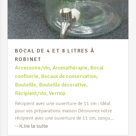
BOCAL DE 4 ET 8 LITRES À
ROBINET
Accessoire/vin
,
Aromathérapie
,
Bocal
confiserie
,
Bocaux de conservation
,
Bouteille
,
Bouteille décorative
,
Récipient/vin
,
Verrine
Récipient avec une ouverture de 11 cm : Idéal
pour vos préparations maison Découvrez notre
récipient avec une ouverture de 11 cm, conçu
pour faciliter vos préparations culinaires. Grâce à
Lire la suite
sa large ouverture, vous pouvez y insérer