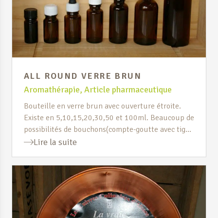
ALL ROUND VERRE BRUN
Aromathérapie
,
Article pharmaceutique
Bouteille en verre brun avec ouverture étroite.
Existe en 5,10,15,20,30,50 et 100ml. Beaucoup de
possibilités de bouchons(compte-goutte avec tige
en verre, compte-goutte homéopathique,
Lire la suite
vaporisateur, pinceaux, spatule(verrue),
vaporisateur nasal, vaporisateur buccal ou
bouchon simple.