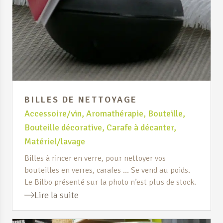
BILLES DE NETTOYAGE
Accessoire/vin
,
Aromathérapie
,
Bouteille
,
Bouteille décorative
,
Carafe à décanter
,
Matériel/lavage
Billes à rincer en verre, pour nettoyer vos
bouteilles en verres, carafes … Se vend au poids.
Le Bilbo présenté sur la photo n’est plus de stock.
Lire la suite