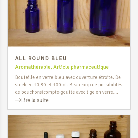
ALL ROUND BLEU
Aromathérapie
,
Article pharmaceutique
Bouteille en verre bleu avec ouverture étroite. De
stock en 10,30 et 100ml. Beaucoup de possibilités
de bouchons(compte-goutte avec tige en verre,
compte-goutte homéopathique, vaporisateur,
Lire la suite
pinceaux, spatule{verrue}, vaporisateur nasal,
vaporisateur buccal ou bouchon simple).