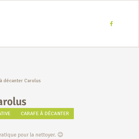
Facebook
à décanter Carolus
arolus
TIVE
CARAFE À DÉCANTER
ratique pour la nettoyer. 😉