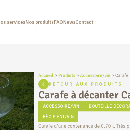
os services
Nos produits
FAQ
News
Contact
Accueil
>
Produits
>
Accessoire/vin
>
Carafe 
RETOUR AUX PRODUITS
Carafe à décanter C
ACCESSOIRE/VIN
BOUTEILLE DÉCORA
RÉCIPIENT/VIN
Carafe d’une contenance de 0,70 l. Très p