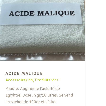
ACIDE MALIQUE
AC
Accessoire/vin
,
Produits vins
Acc
Poudre. Augmente l’acidité de
En 
1gr/litre. Dose : 9gr/10 litres. Se vend
10g
en sachet de 100gr et d’1kg.
100