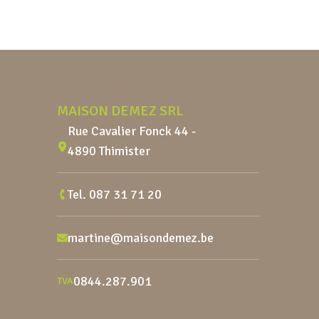
Pied de page
MAISON DEMEZ SRL
Rue Cavalier Fonck 44 -
4890 Thimister
Tel.
087 31 71 20
martine@maisondemez.be
0844.287.901
TVA