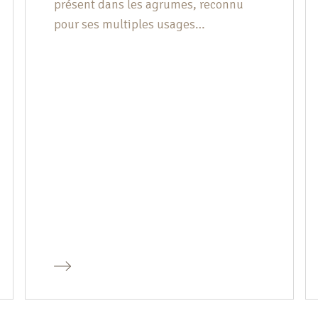
présent dans les agrumes, reconnu
pour ses multiples usages
domestiques et bienfaits pour la
santé. Voici pourquoi l’acide citrique
est indispensable dans votre
quotidien. 1. Un Nettoyant Naturel
Efficace L’acide citrique est un
puissant nettoyant naturel. Il élimine
les dépôts de calcaire, redonne de
l’éclat aux surfaces métalliques et […]