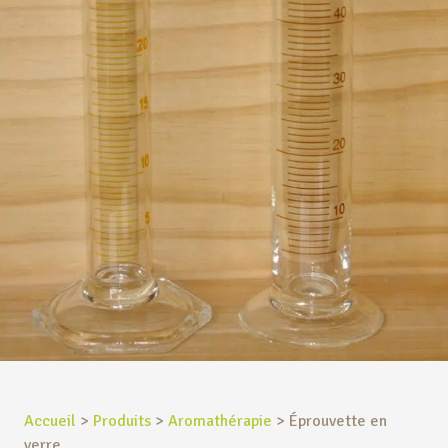
Accueil
>
Produits
>
Aromathérapie
>
Éprouvette en
verre