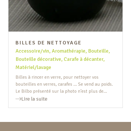
BILLES DE NETTOYAGE
Accessoire/vin
,
Aromathérapie
,
Bouteille
,
Bouteille décorative
,
Carafe à décanter
,
Matériel/lavage
Billes à rincer en verre, pour nettoyer vos
bouteilles en verres, carafes … Se vend au poids.
Le Bilbo présenté sur la photo n’est plus de
stock.
Lire la suite
Pied de page