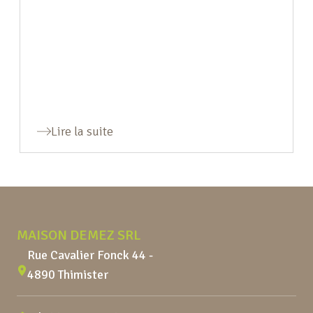
Lire la suite
Pied de page
MAISON DEMEZ SRL
Rue Cavalier Fonck 44 -
4890 Thimister