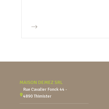
Pied de page
MAISON DEMEZ SRL
Rue Cavalier Fonck 44 -
4890 Thimister