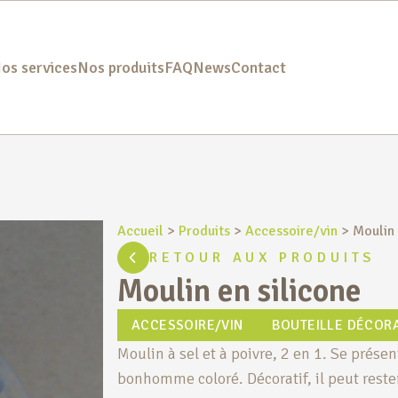
os services
Nos produits
FAQ
News
Contact
Accueil
>
Produits
>
Accessoire/vin
>
Moulin 
RETOUR AUX PRODUITS
Moulin en silicone
ACCESSOIRE/VIN
BOUTEILLE DÉCORA
Moulin à sel et à poivre, 2 en 1. Se présen
bonhomme coloré. Décoratif, il peut rester 