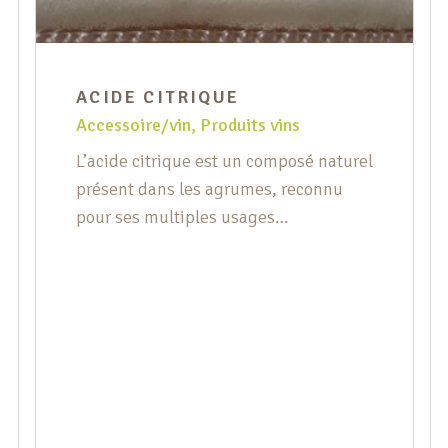
ACIDE CITRIQUE
Accessoire/vin
,
Produits vins
L’acide citrique est un composé naturel
présent dans les agrumes, reconnu
pour ses multiples usages
domestiques et bienfaits pour la
santé. Voici pourquoi l’acide citrique
est indispensable dans votre
quotidien. 1. Un Nettoyant Naturel
Efficace L’acide citrique est un
puissant nettoyant naturel. Il élimine
les dépôts de calcaire, redonne de
l’éclat aux surfaces métalliques et […]