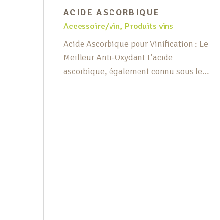
ACIDE ASCORBIQUE
Accessoire/vin
,
Produits vins
Acide Ascorbique pour Vinification : Le
Meilleur Anti-Oxydant L’acide
ascorbique, également connu sous le
nom de vitamine C, est un ingrédient
essentiel pour les amateurs et
professionnels de la vinification. Ce
puissant anti-oxydant est crucial pour
maintenir la qualité et la fraîcheur de
vos vins, jus et bières. Qu’est-ce que
l’acide ascorbique ? L’acide ascorbique
[…]