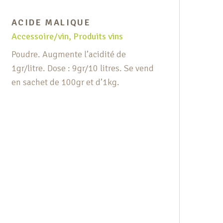
ACIDE MALIQUE
AC
Accessoire/vin
,
Produits vins
Acc
Poudre. Augmente l’acidité de
En 
1gr/litre. Dose : 9gr/10 litres. Se vend
10g
en sachet de 100gr et d’1kg.
100