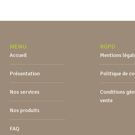
pouvez y insérer facilement vos fruits
en entier, rendant la préparation de
vos boissons maison un véritable jeu
d’enfant. Ce récipient […]
MENU
RGPD
Accueil
Mentions légal
Présentation
Politique de c
Nos services
Conditions gén
vente
Nos produits
FAQ