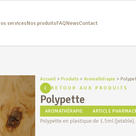
os services
Nos produits
FAQ
News
Contact
Accueil
>
Produits
>
Aromathérapie
>
Polype
RETOUR AUX PRODUITS
Polypette
AROMATHÉRAPIE
ARTICLE PHARMAC
Polypette en plastique de 1.5ml (jetable)