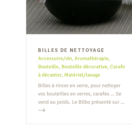
BILLES DE NETTOYAGE
Accessoire/vin
,
Aromathérapie
,
Bouteille
,
Bouteille décorative
,
Carafe
à décanter
,
Matériel/lavage
Billes à rincer en verre, pour nettoyer
vos bouteilles en verres, carafes … Se
vend au poids. Le Bilbo présenté sur la
photo n’est plus de stock.