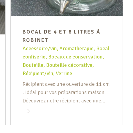
BOCAL DE 4 ET 8 LITRES À
ROBINET
Accessoire/vin
,
Aromathérapie
,
Bocal
confiserie
,
Bocaux de conservation
,
Bouteille
,
Bouteille décorative
,
Récipient/vin
,
Verrine
Récipient avec une ouverture de 11 cm
: Idéal pour vos préparations maison
Découvrez notre récipient avec une
ouverture de 11 cm, conçu pour
faciliter vos préparations culinaires.
Grâce à sa large ouverture, vous