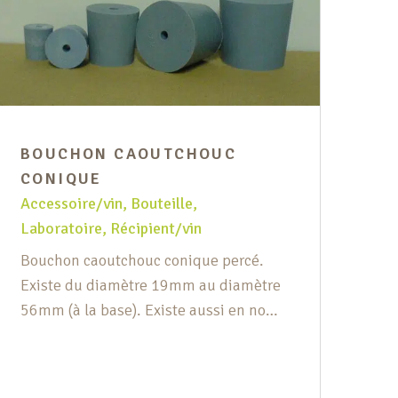
BOUCHON CAOUTCHOUC
CA
CONIQUE
Acc
Accessoire/vin
,
Bouteille
,
Réc
Laboratoire
,
Récipient/vin
Cap
Bouchon caoutchouc conique percé.
jus
Existe du diamètre 19mm au diamètre
sup
56mm (à la base). Existe aussi en non
un 
percé.