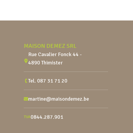
Pied de page
MAISON DEMEZ SRL
Rue Cavalier Fonck 44 -
4890 Thimister
Tel.
087 31 71 20
martine@maisondemez.be
0844.287.901
TVA