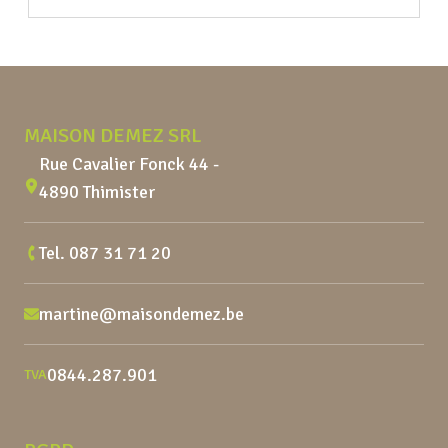
Pied de page
MAISON DEMEZ SRL
Rue Cavalier Fonck 44 -
4890 Thimister
Tel.
087 31 71 20
martine@maisondemez.be
0844.287.901
TVA