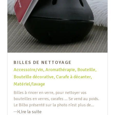
BILLES DE NETTOYAGE
Accessoire/vin
,
Aromathérapie
,
Bouteille
,
Bouteille décorative
,
Carafe à décanter
,
Matériel/lavage
Billes à rincer en verre, pour nettoyer vos
bouteilles en verres, carafes … Se vend au poids.
Le Bilbo présenté sur la photo n’est plus de
stock.
Lire la suite