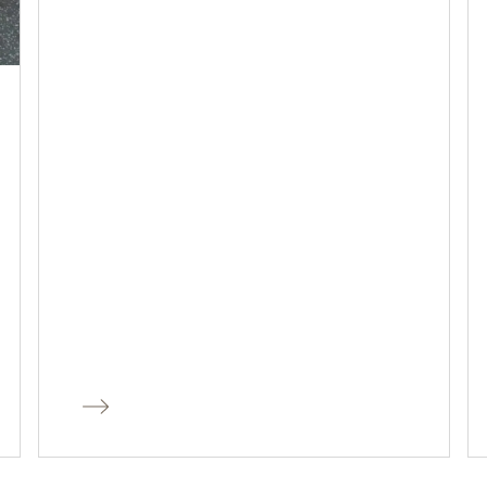
permet de retirer les noyaux
rapidement et facilement, beaucoup
plus vite que manuellement avec un
couteau. Sécurité Éviter les couteaux
pour dénoyauter les cerises réduit les
risques de coupures et d’accidents en
cuisine. Efficacité et propreté Un
dénoyauteur enlève les […]