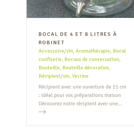
BOCAL DE 4 ET 8 LITRES À
ROBINET
Accessoire/vin
,
Aromathérapie
,
Bocal
confiserie
,
Bocaux de conservation
,
Bouteille
,
Bouteille décorative
,
Récipient/vin
,
Verrine
Récipient avec une ouverture de 11 cm
: Idéal pour vos préparations maison
Découvrez notre récipient avec une
ouverture de 11 cm, conçu pour
faciliter vos préparations culinaires.
Grâce à sa large ouverture, vous