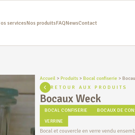
os services
Nos produits
FAQ
News
Contact
Accueil
>
Produits
>
Bocal confiserie
>
Bocau
RETOUR AUX PRODUITS
Bocaux Weck
BOCAL CONFISERIE
BOCAUX DE CON
VERRINE
Bocal et couvercle en verre vendu ensemble