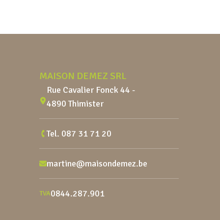
pouvez y insérer facilement vos fruits
en entier, rendant la préparation de
vos boissons maison un véritable jeu
Pied de page
d’enfant. Ce récipient […]
MAISON DEMEZ SRL
Rue Cavalier Fonck 44 -
4890 Thimister
Tel.
087 31 71 20
martine@maisondemez.be
0844.287.901
TVA