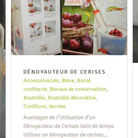
DÉNOYAUTEUR DE CERISES
Accessoire/vin
,
Bière
,
Bocal
confiserie
,
Bocaux de conservation
,
Bouteille
,
Bouteille décorative
,
Confiture
,
Verrine
Avantages de l’Utilisation d’un
Dénoyauteur de Cerises Gain de temps
Utiliser un dénoyauteur de cerises