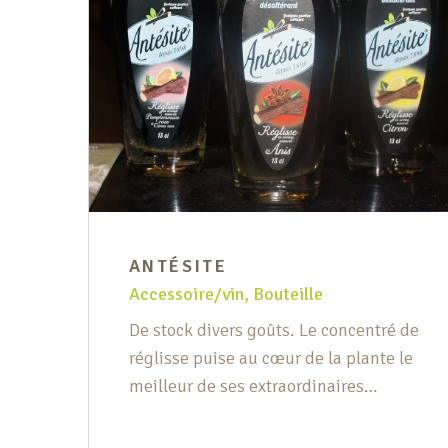
ANTÉSITE
Accessoire/vin
,
Bouteille
De stock divers goûts. Le concentré de
réglisse puise au cœur de la plante le
meilleur de ses extraordinaires
qualités aromatiques et désaltérantes.
Une boisson à la fraicheur instantanée