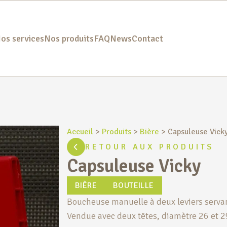
os services
Nos produits
FAQ
News
Contact
Accueil
>
Produits
>
Bière
>
Capsuleuse Vick
RETOUR AUX PRODUITS
Capsuleuse Vicky
BIÈRE
BOUTEILLE
Boucheuse manuelle à deux leviers servant
Vendue avec deux têtes, diamètre 26 et 