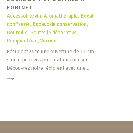
Bou
ROBINET
blan
Accessoire/vin
,
Aromathérapie
,
Bocal
cl.
confiserie
,
Bocaux de conservation
,
Bouteille
,
Bouteille décorative
,
Récipient/vin
,
Verrine
Récipient avec une ouverture de 11 cm
: Idéal pour vos préparations maison
Découvrez notre récipient avec une
ouverture de 11 cm, conçu pour
faciliter vos préparations culinaires.
Grâce à sa large ouverture, vous
pouvez y insérer facilement vos fruits
en entier, rendant la préparation de
vos boissons maison un véritable jeu
d’enfant. Ce récipient […]