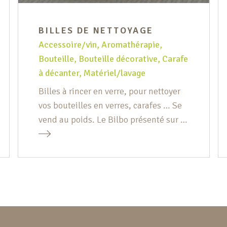
BILLES DE NETTOYAGE
Accessoire/vin
,
Aromathérapie
,
Bouteille
,
Bouteille décorative
,
Carafe
à décanter
,
Matériel/lavage
Billes à rincer en verre, pour nettoyer
vos bouteilles en verres, carafes … Se
vend au poids. Le Bilbo présenté sur la
photo n’est plus de stock.