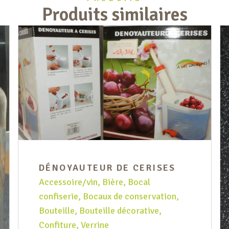
Produits similaires
DÉNOYAUTEUR DE CERISES
Accessoire/vin
,
Bière
,
Bocal
confiserie
,
Bocaux de conservation
,
Bouteille
,
Bouteille décorative
,
Confiture
,
Verrine