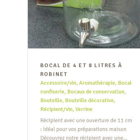
BOCAL DE 4 ET 8 LITRES À
ROBINET
Accessoire/vin
,
Aromathérapie
,
Bocal
confiserie
,
Bocaux de conservation
,
Bouteille
,
Bouteille décorative
,
Récipient/vin
,
Verrine
Récipient avec une ouverture de 11 cm
: Idéal pour vos préparations maison
Découvrez notre récipient avec une