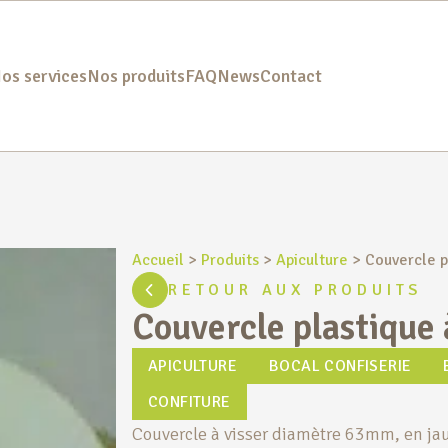
os services
Nos produits
FAQ
News
Contact
Accueil
>
Produits
>
Apiculture
>
Couvercle p
RETOUR AUX PRODUITS
Couvercle plastique 
APICULTURE
BOCAL CONFISERIE
CONFITURE
Couvercle à visser diamètre 63mm, en ja