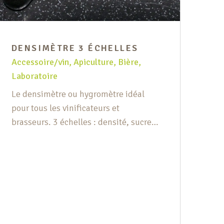
Ou g
mul
(ju
DENSIMÈTRE 3 ÉCHELLES
dég
Accessoire/vin
,
Apiculture
,
Bière
,
cou
Laboratoire
méd
Le densimètre ou hygromètre idéal
pour tous les vinificateurs et
brasseurs. 3 échelles : densité, sucre
et alcool potentiel.