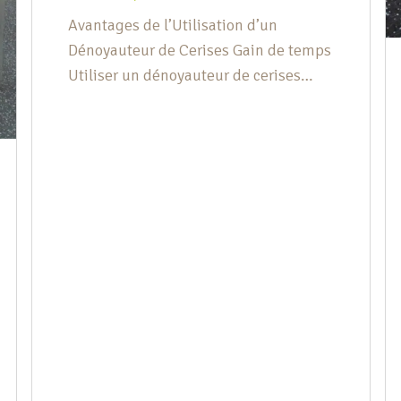
Avantages de l’Utilisation d’un
Dénoyauteur de Cerises Gain de temps
Utiliser un dénoyauteur de cerises
permet de retirer les noyaux
rapidement et facilement, beaucoup
plus vite que manuellement avec un
couteau. Sécurité Éviter les couteaux
pour dénoyauter les cerises réduit les
risques de coupures et d’accidents en
cuisine. Efficacité et propreté Un
dénoyauteur enlève les […]