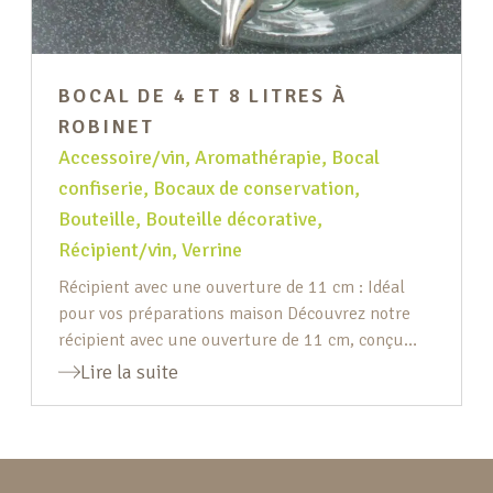
BOCAL DE 4 ET 8 LITRES À
ROBINET
Accessoire/vin
,
Aromathérapie
,
Bocal
confiserie
,
Bocaux de conservation
,
Bouteille
,
Bouteille décorative
,
Récipient/vin
,
Verrine
Récipient avec une ouverture de 11 cm : Idéal
pour vos préparations maison Découvrez notre
récipient avec une ouverture de 11 cm, conçu
pour faciliter vos préparations culinaires. Grâce à
Lire la suite
sa large ouverture, vous pouvez y insérer
facilement vos fruits en entier, rendant la
préparation de vos boissons maison un véritable
jeu d’enfant. Ce récipient […]
Pied de page