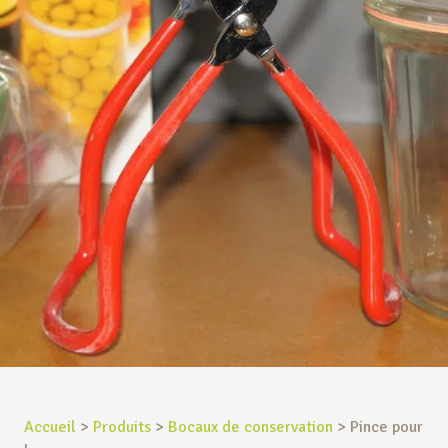
Accueil
>
Produits
>
Bocaux de conservation
>
Pince pour