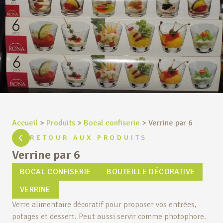
Accueil
>
Produits
>
Bocal confiserie
>
Verrine par 6
RETOUR AUX PRODUITS
Verrine par 6
BOCAL CONFISERIE
BOUTEILLE DÉCORATIVE
VERRINE
Verre alimentaire décoratif pour proposer vos entrées,
potages et dessert. Peut aussi servir comme photophore.