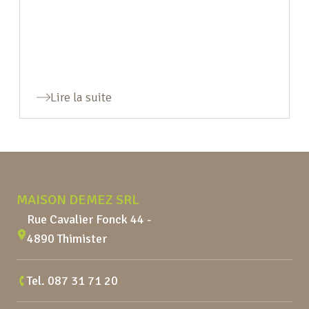
Lire la suite
Pied de page
MAISON DEMEZ SRL
Rue Cavalier Fonck 44 -
4890 Thimister
Tel.
087 31 71 20